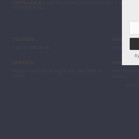
COPIVARELA
| IMPRESSORAS EMPRESARIAIS | MULTIF
DOCUMENTAL
Emai
Add
TELEFONE
EMAIL
+351 21 988 50 40
geral@copiva
By
HORÁRIOS
MORADA
Estamos abertos de seg. a sex., das 9h00 às
Rua Fernando
18h00
Lisboa
© 2017-