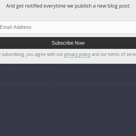
UNCIONAIS A CORES PROFISSIONAIS | EQUIPAMENTOS DE ES
And get notified everytime we publish a new blog post.
l
ress
rela.pt
 subscribing, you agree with our
privacy policy
and our terms of servi
 Cabral Nº12A, 1750-329,
2023 Copivarela - Renting & Tecnology. Desenvolvido por
Infinidata - Marketin