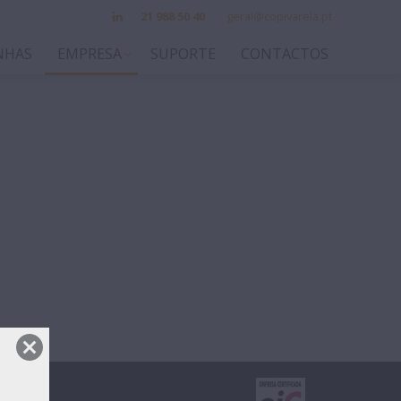
21 988 50 40
geral@copivarela.pt
NHAS
EMPRESA
SUPORTE
CONTACTOS