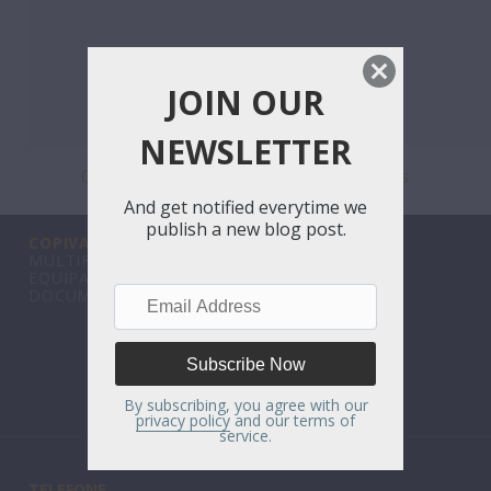
JOIN OUR
NEWSLETTER
Consulte Aqui a nossa Tabela de Preços
And get notified everytime we
publish a new blog post.
COPIVARELA
| IMPRESSORAS EMPRESARIAIS |
MULTIFUNCIONAIS A CORES PROFISSIONAIS |
EQUIPAMENTOS DE ESCRITÓRIO | GESTÃO
Email
DOCUMENTAL
Address
By subscribing, you agree with our
privacy policy
and our terms of
service.
TELEFONE