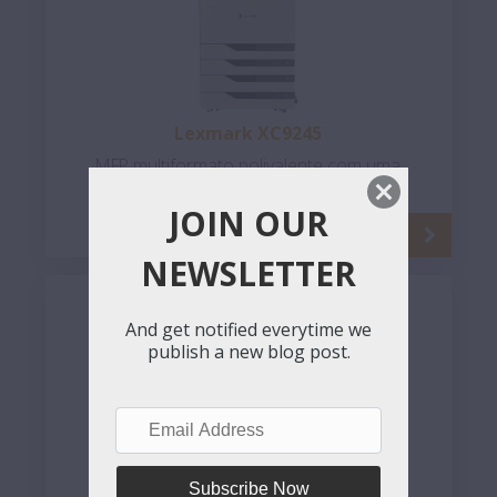
Lexmark XC9245
MFP multiformato polivalente com uma
velocidade de 45 ppm
JOIN OUR
NEWSLETTER
And get notified everytime we
publish a new blog post.
Email
Address