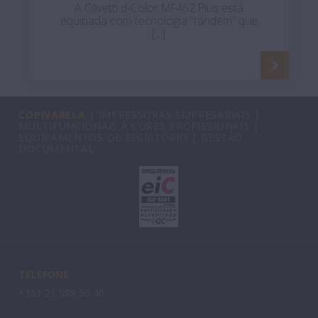
A Olivetti d-Color MF452 Plus está
equipada com tecnologia “tandem” que
[...]
COPIVARELA
| IMPRESSORAS EMPRESARIAIS |
MULTIFUNCIONAIS A CORES PROFISSIONAIS |
EQUIPAMENTOS DE ESCRITÓRIO | GESTÃO
DOCUMENTAL
TELEFONE
+351 21 988 50 40