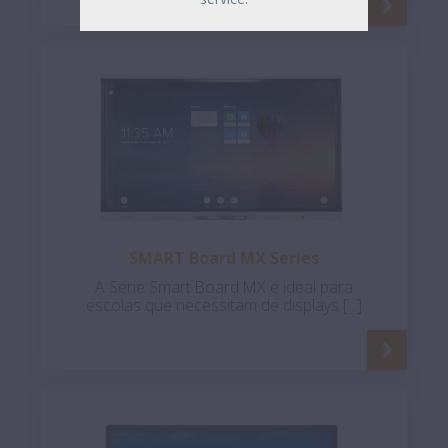
SMART Board MX Series
A Série Smart Board MX é ideal para
escolas que necessitam de displays [...]