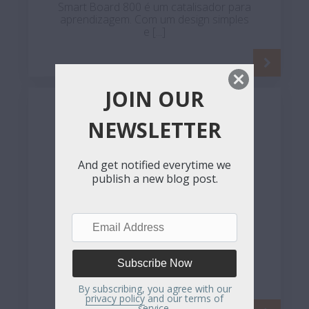
Smart Board 800 é um catalisador para
aprendizagem. Com um design simples
e [...]
JOIN OUR
NEWSLETTER
And get notified everytime we
publish a new blog post.
Email
Address
Smart Kapp
SMART Kapp é uma obra prima da
simplicidade. Este novo quadro
interactivo [...]
By subscribing, you agree with our
privacy policy
and our terms of
service.