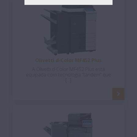
Olivetti d-Color MF452 Plus
A Olivetti d-Color MF452 Plus está
equipada com tecnologia “tandem” que
[...]