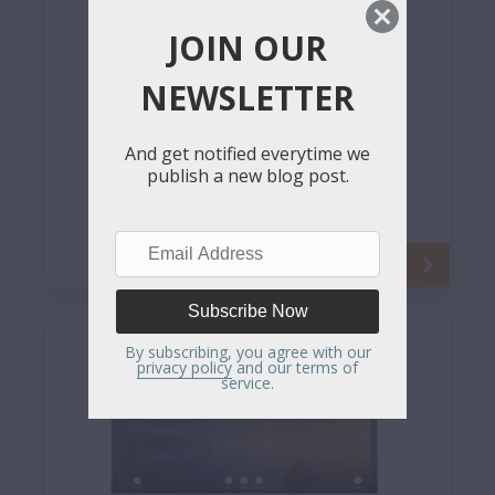
JOIN OUR
NEWSLETTER
And get notified everytime we
CTOUCH Laser Nova
publish a new blog post.
O Laser Nova é o mais novo ecrã táctil
interativo da CTOUCH, [...]
Email
Address
By subscribing, you agree with our
privacy policy
and our terms of
service.